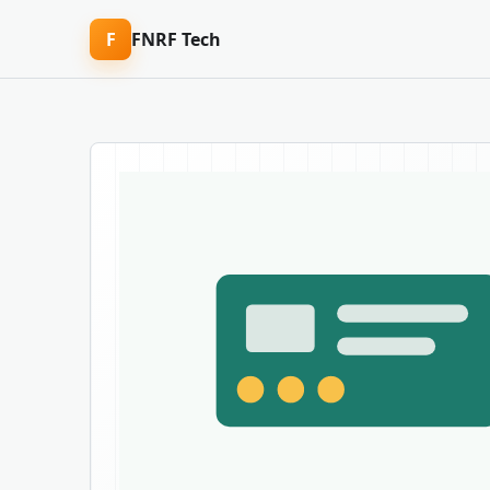
F
FNRF Tech